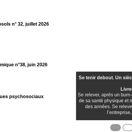
osols n° 32, juillet 2026
ermique n°38, juin 2026
Se tenir debout. Un sièc
Livre
Se relever, après un burn
isques psychosociaux
de sa santé physique et m
des années. Se relever
l’entreprise,