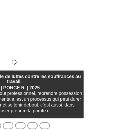
le de luttes contre les souffrances au
travail.
 | PONGE R. | 2025
-out professionnel, reprendre possession
entale, est un processus qui peut durer
 et se tenir debout, c’est aussi, dans
 oser prendre la parole e...