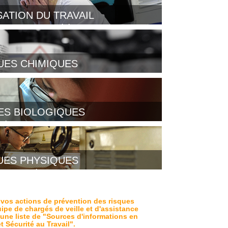
ATION DU TRAVAIL
 travail, TMS, télétravail...
UES CHIMIQUES
nte, cancers professionnels, ventilation,
gie, valeurs limites...
ES BIOLOGIQUES
éries, champignons, virus, infections,
llergies, sang, environnement...
UES PHYSIQUES
 machines, équipements de travail, risque
trique, incendie...
 vos actions de prévention des risques
ipe de chargés de veille et d'assistance
une liste de "Sources d'informations en
t Sécurité au Travail".