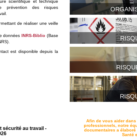
ure scientifique et technique
e prévention des risques
ORGANIS
ail.
RPS, rythme de
mettant de réaliser une veille
de données
INRS-Biblio
(Base
RISQ
NRS).
Agents CMR, fibres et amia
tact est disponible depuis la
métrolo
RISQU
Agents biologiques, bact
intoxications, a
RISQ
Bruit, vibrations, robots,
élec
Afin de vous aider dans
professionnels, notre équ
 sécurité au travail -
documentaires a élaboré 
026
Santé e