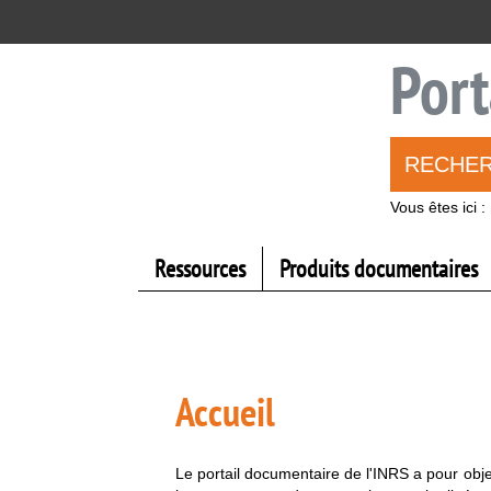
Aller
Aller
Aller
au
au
à
menu
contenu
la
Port
recherche
RECHE
Vous êtes ici :
Ressources
Produits documentaires
Accueil
Le portail documentaire de l'INRS a pour obje