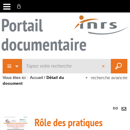
Portail
documentaire
Vous êtes ici :
Accueil
/
Détail du
recherche avancée
document
Lie
per
En
Rôle des pratiques
(No
pa
fenê
ma