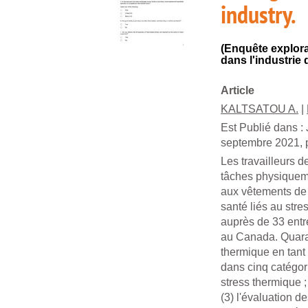
industry.
(Enquête explora
dans l'industrie d
Article
KALTSATOU A.
|
Est Publié dans :
septembre 2021, pp
Les travailleurs d
tâches physiquem
aux vêtements de 
santé liés au str
auprès de 33 entre
au Canada. Quaran
thermique en tant 
dans cinq catégori
stress thermique ;
(3) l'évaluation de