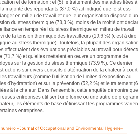
tion et de formation ; et (5) le traitement des maladies liées à
la majorité des répondants (87,0 %) ait indiqué que le stress
anger en milieu de travail et que leur organisation dispose d'un
ion du stress thermique (78,3 %), moins de la moitié ont décla
eillance en temps réel du stress thermique en milieu de travail
vi de la tension thermique des travailleurs (19,6 %) (c'est à dire 
ique au stress thermique). Toutefois, la plupart des organisatio
es effectuaient des évaluations préalables au travail pour détect
ue (71,7 %) et qu'elles mettaient en œuvre un programme de
loyés sur la gestion du stress thermique (73,9 %). Ce dernier
tructions sur divers conseils d'atténuation de la chaleur à court
les travailleurs (comme l'utilisation de limites d'exposition au
les d'hydratation) et sur la prévention (52,2 %) et le traitement (
iées à la chaleur. Dans l'ensemble, cette enquête démontre que
euses entreprises utilisent une forme ou une autre de progra
chaleur, les éléments de base définissant les programmes varient
ertaines entreprises.
du numéro «Journal of Occupational and Environmental Hygiene»