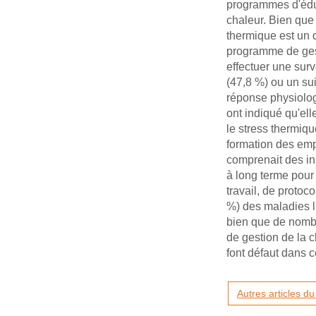
programmes d'éduca
chaleur. Bien que 
thermique est un d
programme de gest
effectuer une surv
(47,8 %) ou un sui
réponse physiolog
ont indiqué qu'ell
le stress thermiq
formation des emp
comprenait des ins
à long terme pour 
travail, de protoco
%) des maladies l
bien que de nombr
de gestion de la 
font défaut dans c
Autres articles 