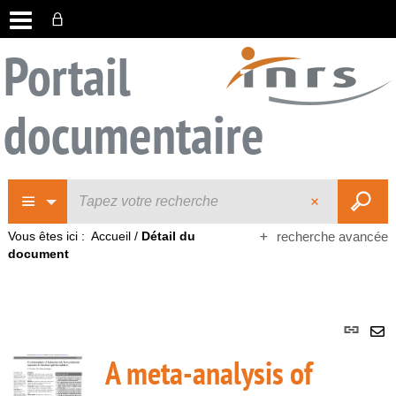
Portail
documentaire
Vous êtes ici :
Accueil
/
Détail du
recherche avancée
document
Lie
per
En
A meta-analysis of
(No
pa
fenê
ma