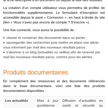
la fiche descriptive d’un document ou depuis la liste des résultats.
VEILLE
Menu
"Produits
Recherche sur les
La création d’un compte utilisateur vous permettra de profiter de
documentaires >
actualités et
fonctionnalités supplémentaires. Le formulaire d’inscription est
Bulletins de veille"
bulletins de veille
accessible depuis le pavé « Connexion », en haut à droite du site
diffusés
(lien « Vous n'avez pas encore de compte ? S'inscrire »).
Une fois connecté, vous aurez la possibilité de :
* Pour une recherche spécifique sur les documents INRS, nous
vous invitons à consulter la
médiathèque
disponible depuis le
classer et conserver des documents dans un panier ;
site
www.inrs.fr
.
sauvegarder des recherches puis mettre en place une alerte
vous informant par mail des nouveaux résultats parus ;
s’abonner à un blog (actualités ou veilles) afin de recevoir par
mail les nouveaux résultats parus, comme pour les alertes.
Produits documentaires
En complément des ressources et des documents référencés
dans la base documentaire, voici une liste des produits
documentaires disponibles :
Produits
Les actualités
Mise à jour
Diffusion d’actualités en
documentaires
quotidienne
santé et sécurité au
disponibles