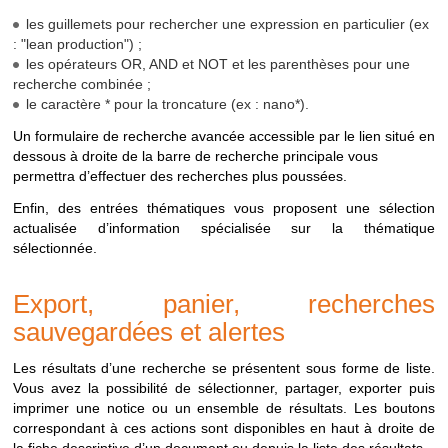
RECHERCHER
Disponible depuis la
Recherche sur tous
recherche
les guillemets pour rechercher une expression en particulier (ex
page d'accueil
les documents
possbles
: "lean production") ;
depuis
INRS-BIBLIO
Menu
"Ressources
Recherche sur les
les opérateurs OR, AND et NOT et les parenthèses pour une
le
> INRS-Biblio"
documents
recherche combinée ;
portail
référencés dans la
le caractère * pour la troncature (ex : nano*).
base INRS-Biblio
Un formulaire de recherche avancée accessible par le lien situé en
dessous à droite de la barre de recherche principale vous
RESEAU
Menu
"Ressources
Recherche sur les
permettra d’effectuer des recherches plus poussées.
PREVENTION
> Réseau
documents diffusés
prévention"
par le réseau
Enfin, des entrées thématiques vous proposent une sélection
prévention de
actualisée d’information spécialisée sur la thématique
l'Assurance
sélectionnée.
maladie (Carsat,
Eurogip etc.)
Export, panier, recherches
JURIDIQUE
Menu
"Ressources
Recherche sur les
sauvegardées et alertes
> Veille juridique"
bulletins
d'actualités
Les résultats d’une recherche se présentent sous forme de liste.
juridiques et articles
Vous avez la possibilité de sélectionner, partager, exporter puis
"Droit en pratique"
imprimer une notice ou un ensemble de résultats. Les boutons
de la revue "Travail
correspondant à ces actions sont disponibles en haut à droite de
et Sécurité"