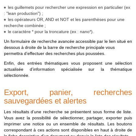
RECHERCHER
Disponible depuis la
Recherche sur tous
recherche
les guillemets pour rechercher une expression en particulier (ex
page d'accueil
les documents
possbles
: "lean production") ;
depuis
INRS-BIBLIO
Menu
"Ressources
Recherche sur les
les opérateurs OR, AND et NOT et les parenthèses pour une
le
> INRS-Biblio"
documents
recherche combinée ;
portail
référencés dans la
le caractère * pour la troncature (ex : nano*).
base INRS-Biblio
Un formulaire de recherche avancée accessible par le lien situé en
dessous à droite de la barre de recherche principale vous
RESEAU
Menu
"Ressources
Recherche sur les
permettra d’effectuer des recherches plus poussées.
PREVENTION
> Réseau
documents diffusés
prévention"
par le réseau
Enfin, des entrées thématiques vous proposent une sélection
prévention de
actualisée d’information spécialisée sur la thématique
l'Assurance
sélectionnée.
maladie (Carsat,
Eurogip etc.)
Export, panier, recherches
JURIDIQUE
Menu
"Ressources
Recherche sur les
sauvegardées et alertes
> Veille juridique"
bulletins
d'actualités
Les résultats d’une recherche se présentent sous forme de liste.
juridiques et articles
Vous avez la possibilité de sélectionner, partager, exporter puis
"Droit en pratique"
imprimer une notice ou un ensemble de résultats. Les boutons
de la revue "Travail
correspondant à ces actions sont disponibles en haut à droite de
et Sécurité"