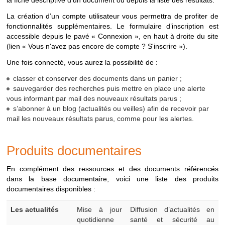
la fiche descriptive d’un document ou depuis la liste des résultats.
VEILLE
Menu
"Produits
Recherche sur les
La création d’un compte utilisateur vous permettra de profiter de
documentaires >
actualités et
fonctionnalités supplémentaires. Le formulaire d’inscription est
Bulletins de veille"
bulletins de veille
accessible depuis le pavé « Connexion », en haut à droite du site
diffusés
(lien « Vous n'avez pas encore de compte ? S'inscrire »).
Une fois connecté, vous aurez la possibilité de :
* Pour une recherche spécifique sur les documents INRS, nous
vous invitons à consulter la
médiathèque
disponible depuis le
classer et conserver des documents dans un panier ;
site
www.inrs.fr
.
sauvegarder des recherches puis mettre en place une alerte
vous informant par mail des nouveaux résultats parus ;
s’abonner à un blog (actualités ou veilles) afin de recevoir par
mail les nouveaux résultats parus, comme pour les alertes.
Produits documentaires
En complément des ressources et des documents référencés
dans la base documentaire, voici une liste des produits
documentaires disponibles :
Produits
Les actualités
Mise à jour
Diffusion d’actualités en
documentaires
quotidienne
santé et sécurité au
disponibles