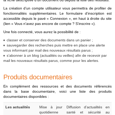
la fiche descriptive d’un document ou depuis la liste des résultats.
VEILLE
Menu
"Produits
Recherche sur les
La création d’un compte utilisateur vous permettra de profiter de
documentaires >
actualités et
fonctionnalités supplémentaires. Le formulaire d’inscription est
Bulletins de veille"
bulletins de veille
accessible depuis le pavé « Connexion », en haut à droite du site
diffusés
(lien « Vous n'avez pas encore de compte ? S'inscrire »).
Une fois connecté, vous aurez la possibilité de :
* Pour une recherche spécifique sur les documents INRS, nous
vous invitons à consulter la
médiathèque
disponible depuis le
classer et conserver des documents dans un panier ;
site
www.inrs.fr
.
sauvegarder des recherches puis mettre en place une alerte
vous informant par mail des nouveaux résultats parus ;
s’abonner à un blog (actualités ou veilles) afin de recevoir par
mail les nouveaux résultats parus, comme pour les alertes.
Produits documentaires
En complément des ressources et des documents référencés
dans la base documentaire, voici une liste des produits
documentaires disponibles :
Produits
Les actualités
Mise à jour
Diffusion d’actualités en
documentaires
quotidienne
santé et sécurité au
disponibles