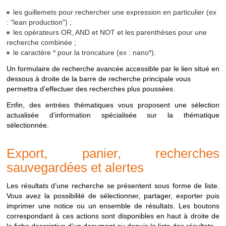
RECHERCHER
Disponible depuis la
Recherche sur tous
recherche
les guillemets pour rechercher une expression en particulier (ex
page d'accueil
les documents
possbles
: "lean production") ;
depuis
INRS-BIBLIO
Menu
"Ressources
Recherche sur les
les opérateurs OR, AND et NOT et les parenthèses pour une
le
> INRS-Biblio"
documents
recherche combinée ;
portail
référencés dans la
le caractère * pour la troncature (ex : nano*).
base INRS-Biblio
Un formulaire de recherche avancée accessible par le lien situé en
dessous à droite de la barre de recherche principale vous
RESEAU
Menu
"Ressources
Recherche sur les
permettra d’effectuer des recherches plus poussées.
PREVENTION
> Réseau
documents diffusés
prévention"
par le réseau
Enfin, des entrées thématiques vous proposent une sélection
prévention de
actualisée d’information spécialisée sur la thématique
l'Assurance
sélectionnée.
maladie (Carsat,
Eurogip etc.)
Export, panier, recherches
JURIDIQUE
Menu
"Ressources
Recherche sur les
sauvegardées et alertes
> Veille juridique"
bulletins
d'actualités
Les résultats d’une recherche se présentent sous forme de liste.
juridiques et articles
Vous avez la possibilité de sélectionner, partager, exporter puis
"Droit en pratique"
imprimer une notice ou un ensemble de résultats. Les boutons
de la revue "Travail
correspondant à ces actions sont disponibles en haut à droite de
et Sécurité"