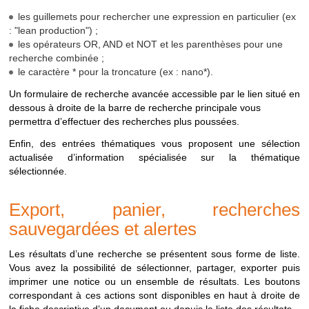
RECHERCHER
Disponible depuis la
Recherche sur tous
recherche
les guillemets pour rechercher une expression en particulier (ex
page d'accueil
les documents
possbles
: "lean production") ;
depuis
INRS-BIBLIO
Menu
"Ressources
Recherche sur les
les opérateurs OR, AND et NOT et les parenthèses pour une
le
> INRS-Biblio"
documents
recherche combinée ;
portail
référencés dans la
le caractère * pour la troncature (ex : nano*).
base INRS-Biblio
Un formulaire de recherche avancée accessible par le lien situé en
dessous à droite de la barre de recherche principale vous
RESEAU
Menu
"Ressources
Recherche sur les
permettra d’effectuer des recherches plus poussées.
PREVENTION
> Réseau
documents diffusés
prévention"
par le réseau
Enfin, des entrées thématiques vous proposent une sélection
prévention de
actualisée d’information spécialisée sur la thématique
l'Assurance
sélectionnée.
maladie (Carsat,
Eurogip etc.)
Export, panier, recherches
JURIDIQUE
Menu
"Ressources
Recherche sur les
sauvegardées et alertes
> Veille juridique"
bulletins
d'actualités
Les résultats d’une recherche se présentent sous forme de liste.
juridiques et articles
Vous avez la possibilité de sélectionner, partager, exporter puis
"Droit en pratique"
imprimer une notice ou un ensemble de résultats. Les boutons
de la revue "Travail
correspondant à ces actions sont disponibles en haut à droite de
et Sécurité"