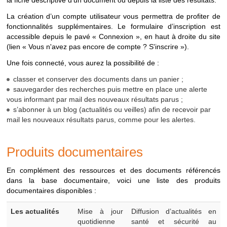
la fiche descriptive d’un document ou depuis la liste des résultats.
VEILLE
Menu
"Produits
Recherche sur les
La création d’un compte utilisateur vous permettra de profiter de
documentaires >
actualités et
fonctionnalités supplémentaires. Le formulaire d’inscription est
Bulletins de veille"
bulletins de veille
accessible depuis le pavé « Connexion », en haut à droite du site
diffusés
(lien « Vous n'avez pas encore de compte ? S'inscrire »).
Une fois connecté, vous aurez la possibilité de :
* Pour une recherche spécifique sur les documents INRS, nous
vous invitons à consulter la
médiathèque
disponible depuis le
classer et conserver des documents dans un panier ;
site
www.inrs.fr
.
sauvegarder des recherches puis mettre en place une alerte
vous informant par mail des nouveaux résultats parus ;
s’abonner à un blog (actualités ou veilles) afin de recevoir par
mail les nouveaux résultats parus, comme pour les alertes.
Produits documentaires
En complément des ressources et des documents référencés
dans la base documentaire, voici une liste des produits
documentaires disponibles :
Produits
Les actualités
Mise à jour
Diffusion d’actualités en
documentaires
quotidienne
santé et sécurité au
disponibles