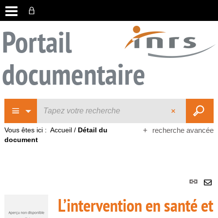
Portail
documentaire
Vous êtes ici :
Accueil
/
Détail du
recherche avancée
document
Lie
per
En
L’intervention en santé et
(No
pa
fenê
ma