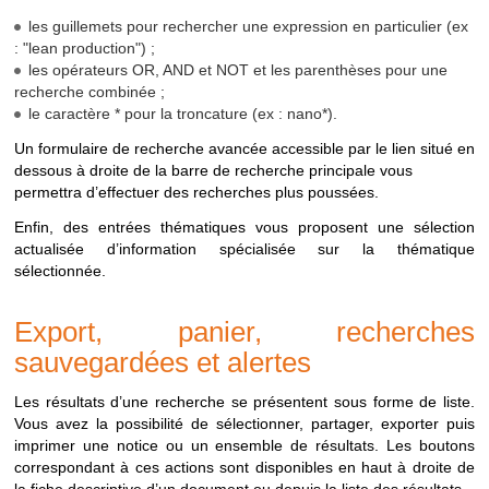
RECHERCHER
Disponible depuis la
Recherche sur tous
recherche
les guillemets pour rechercher une expression en particulier (ex
page d'accueil
les documents
possbles
: "lean production") ;
depuis
INRS-BIBLIO
Menu
"Ressources
Recherche sur les
les opérateurs OR, AND et NOT et les parenthèses pour une
le
> INRS-Biblio"
documents
recherche combinée ;
portail
référencés dans la
le caractère * pour la troncature (ex : nano*).
base INRS-Biblio
Un formulaire de recherche avancée accessible par le lien situé en
dessous à droite de la barre de recherche principale vous
RESEAU
Menu
"Ressources
Recherche sur les
permettra d’effectuer des recherches plus poussées.
PREVENTION
> Réseau
documents diffusés
prévention"
par le réseau
Enfin, des entrées thématiques vous proposent une sélection
prévention de
actualisée d’information spécialisée sur la thématique
l'Assurance
sélectionnée.
maladie (Carsat,
Eurogip etc.)
Export, panier, recherches
JURIDIQUE
Menu
"Ressources
Recherche sur les
sauvegardées et alertes
> Veille juridique"
bulletins
d'actualités
Les résultats d’une recherche se présentent sous forme de liste.
juridiques et articles
Vous avez la possibilité de sélectionner, partager, exporter puis
"Droit en pratique"
imprimer une notice ou un ensemble de résultats. Les boutons
de la revue "Travail
correspondant à ces actions sont disponibles en haut à droite de
et Sécurité"