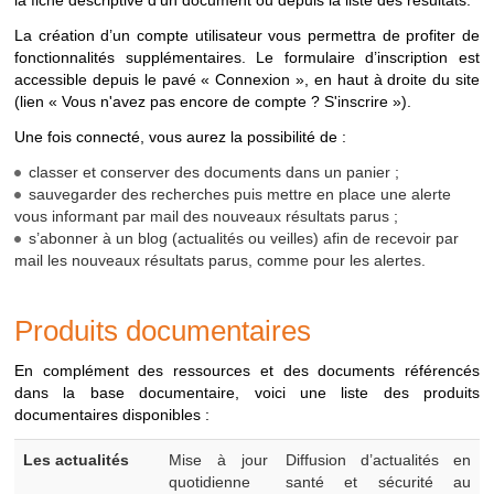
la fiche descriptive d’un document ou depuis la liste des résultats.
VEILLE
Menu
"Produits
Recherche sur les
La création d’un compte utilisateur vous permettra de profiter de
documentaires >
actualités et
fonctionnalités supplémentaires. Le formulaire d’inscription est
Bulletins de veille"
bulletins de veille
accessible depuis le pavé « Connexion », en haut à droite du site
diffusés
(lien « Vous n'avez pas encore de compte ? S'inscrire »).
Une fois connecté, vous aurez la possibilité de :
* Pour une recherche spécifique sur les documents INRS, nous
vous invitons à consulter la
médiathèque
disponible depuis le
classer et conserver des documents dans un panier ;
site
www.inrs.fr
.
sauvegarder des recherches puis mettre en place une alerte
vous informant par mail des nouveaux résultats parus ;
s’abonner à un blog (actualités ou veilles) afin de recevoir par
mail les nouveaux résultats parus, comme pour les alertes.
Produits documentaires
En complément des ressources et des documents référencés
dans la base documentaire, voici une liste des produits
documentaires disponibles :
Produits
Les actualités
Mise à jour
Diffusion d’actualités en
documentaires
quotidienne
santé et sécurité au
disponibles