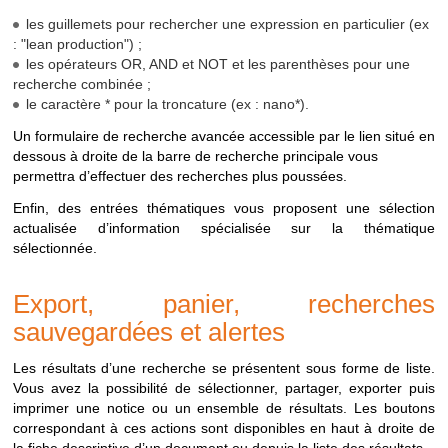
RECHERCHER
Disponible depuis la
Recherche sur tous
recherche
les guillemets pour rechercher une expression en particulier (ex
page d'accueil
les documents
possbles
: "lean production") ;
depuis
INRS-BIBLIO
Menu
"Ressources
Recherche sur les
les opérateurs OR, AND et NOT et les parenthèses pour une
le
> INRS-Biblio"
documents
recherche combinée ;
portail
référencés dans la
le caractère * pour la troncature (ex : nano*).
base INRS-Biblio
Un formulaire de recherche avancée accessible par le lien situé en
dessous à droite de la barre de recherche principale vous
RESEAU
Menu
"Ressources
Recherche sur les
permettra d’effectuer des recherches plus poussées.
PREVENTION
> Réseau
documents diffusés
prévention"
par le réseau
Enfin, des entrées thématiques vous proposent une sélection
prévention de
actualisée d’information spécialisée sur la thématique
l'Assurance
sélectionnée.
maladie (Carsat,
Eurogip etc.)
Export, panier, recherches
JURIDIQUE
Menu
"Ressources
Recherche sur les
sauvegardées et alertes
> Veille juridique"
bulletins
d'actualités
Les résultats d’une recherche se présentent sous forme de liste.
juridiques et articles
Vous avez la possibilité de sélectionner, partager, exporter puis
"Droit en pratique"
imprimer une notice ou un ensemble de résultats. Les boutons
de la revue "Travail
correspondant à ces actions sont disponibles en haut à droite de
et Sécurité"