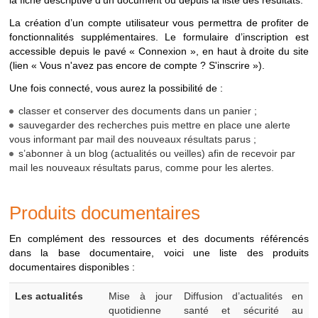
la fiche descriptive d’un document ou depuis la liste des résultats.
VEILLE
Menu
"Produits
Recherche sur les
La création d’un compte utilisateur vous permettra de profiter de
documentaires >
actualités et
fonctionnalités supplémentaires. Le formulaire d’inscription est
Bulletins de veille"
bulletins de veille
accessible depuis le pavé « Connexion », en haut à droite du site
diffusés
(lien « Vous n'avez pas encore de compte ? S'inscrire »).
Une fois connecté, vous aurez la possibilité de :
* Pour une recherche spécifique sur les documents INRS, nous
vous invitons à consulter la
médiathèque
disponible depuis le
classer et conserver des documents dans un panier ;
site
www.inrs.fr
.
sauvegarder des recherches puis mettre en place une alerte
vous informant par mail des nouveaux résultats parus ;
s’abonner à un blog (actualités ou veilles) afin de recevoir par
mail les nouveaux résultats parus, comme pour les alertes.
Produits documentaires
En complément des ressources et des documents référencés
dans la base documentaire, voici une liste des produits
documentaires disponibles :
Produits
Les actualités
Mise à jour
Diffusion d’actualités en
documentaires
quotidienne
santé et sécurité au
disponibles