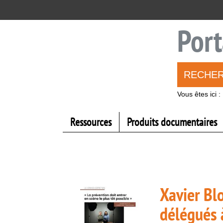
Aller
Aller
Aller
au
au
à
menu
contenu
la
Port
recherche
RECHE
Vous êtes ici :
Ressources
Produits documentaires
Xavier Bl
délégués à