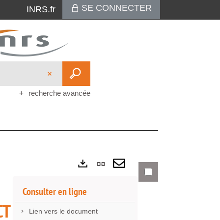
SE CONNECTER
INRS.fr
recherche avancée
Lien
Exports
permanent
Envoyer
Consulter en ligne
(Nouvelle
par
CT
Lien vers le document
fenêtre)
mail