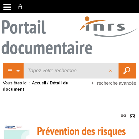
Portail
documentaire
Vous êtes ici :
Accueil
/
Détail du
recherche avancée
document
Lie
per
En
Prévention des risques
(No
pa
fenê
ma