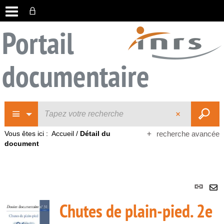
Portail
documentaire
Vous êtes ici :
Accueil
/
Détail du
recherche avancée
document
Lie
per
En
Chutes de plain-pied. 2e
(No
pa
fenê
ma