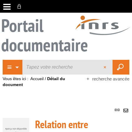
Portail
documentaire
Vous êtes ici :
Accueil
/
Détail du
recherche avancée
document
Lie
per
En
Relation entre
(No
pa
fenê
ma