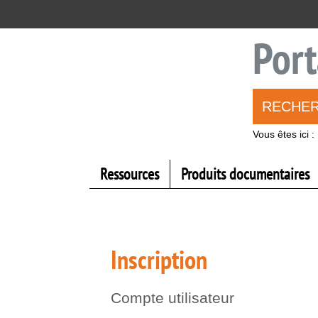
Aller
Aller
Aller
au
au
à
menu
contenu
la
Port
recherche
RECHE
Vous êtes ici :
Ressources
Produits documentaires
Inscription
Compte utilisateur