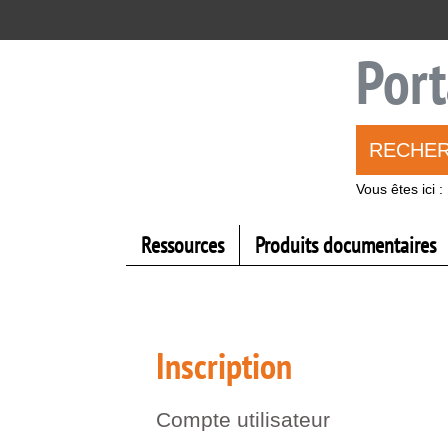
Aller
Aller
Aller
au
au
à
menu
contenu
la
Port
recherche
RECHE
Vous êtes ici :
Ressources
Produits documentaires
Inscription
Compte utilisateur