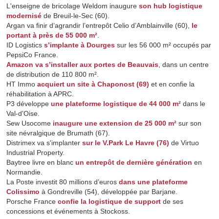
L'enseigne de bricolage Weldom inaugure
son hub logistique
modernisé
de Breuil-le-Sec (60).
Argan va finir d’agrandir l’entrepôt Celio d’Amblainville (60),
le
portant à près de 55 000 m²
.
ID Logistics
s’implante à Dourges
sur les 56 000 m² occupés par
PepsiCo France.
Amazon va s’installer aux portes de Beauvais
, dans un centre
de distribution de 110 800 m².
HT Immo
acquiert un site à Chaponost (69)
et en confie la
réhabilitation à APRC.
P3 développe
une plateforme logistique de 44 000 m²
dans le
Val-d'Oise.
Sew Usocome
inaugure une extension de 25 000 m²
sur son
site névralgique de Brumath (67).
Distrimex va s'implanter
sur le V.Park Le Havre (76)
de Virtuo
Industrial Property.
Baytree livre en blanc
un entrepôt de dernière génération
en
Normandie.
La Poste investit 80 millions d’euros
dans une plateforme
Colissimo
à Gondreville (54), développée par Barjane.
Porsche France
confie la logistique de support
de ses
concessions et événements à Stockoss.