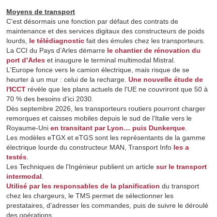
Moyens de transport
C'est désormais une fonction par défaut des contrats de
maintenance et des services digitaux des constructeurs de poids
lourds,
le télédiagnostic
fait des émules chez les transporteurs.
La CCI du Pays d’Arles démarre
le chantier de rénovation du
port d’Arles
et inaugure le terminal multimodal Mistral.
L'Europe fonce vers le camion électrique, mais risque de se
heurter à un mur : celui de la recharge.
Une nouvelle étude de
l'ICCT
révèle que les plans actuels de l'UE ne couvriront que 50 à
70 % des besoins d'ici 2030.
Dès septembre 2026, les transporteurs routiers pourront charger
remorques et caisses mobiles depuis le sud de l’Italie vers le
Royaume-Uni
en transitant par Lyon… puis Dunkerque
.
Les modèles eTGX et eTGS sont les représentants de la gamme
électrique lourde du constructeur MAN, Transport Info
les a
testés
.
Les Techniques de l'Ingénieur publient un article
sur le transport
intermodal
.
Utilisé par les responsables de la planification
du transport
chez les chargeurs, le TMS permet de sélectionner les
prestataires, d’adresser les commandes, puis de suivre le déroulé
des opérations.