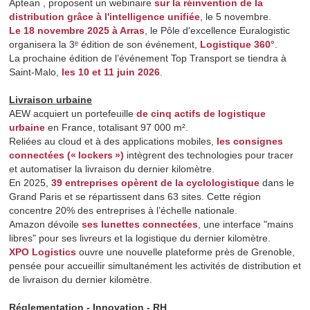
Aptean , proposent un webinaire
sur la réinvention de la
distribution grâce à l'intelligence unifiée
, le 5 novembre.
Le 18 novembre 2025 à Arras
, le Pôle d'excellence Euralogistic
organisera la 3ᵉ édition de son événement,
Logistique 360°
.
La prochaine édition de l’événement Top Transport se tiendra à
Saint-Malo,
les 10 et 11 juin 2026
.
Livraison urbaine
AEW acquiert un portefeuille
de cinq actifs de logistique
urbaine
en France, totalisant 97 000 m².
Reliées au cloud et à des applications mobiles,
les consignes
connectées (« lockers »)
intègrent des technologies pour tracer
et automatiser la livraison du dernier kilomètre.
En 2025,
39 entreprises opèrent de la cyclologistique
dans le
Grand Paris et se répartissent dans 63 sites. Cette région
concentre 20% des entreprises à l’échelle nationale.
Amazon dévoile
ses lunettes connectées
, une interface "mains
libres" pour ses livreurs et la logistique du dernier kilomètre.
XPO Logistics
ouvre une nouvelle plateforme près de Grenoble,
pensée pour accueillir simultanément les activités de distribution et
de livraison du dernier kilomètre.
Réglementation - Innovation - RH