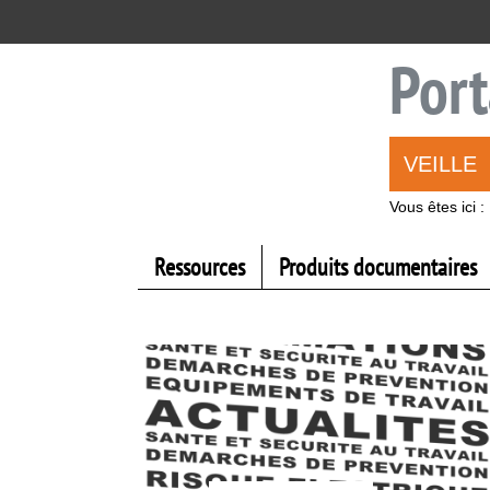
Aller
Aller
Aller
au
au
à
menu
contenu
la
Port
recherche
VEILLE
Vous êtes ici :
Ressources
Produits documentaires