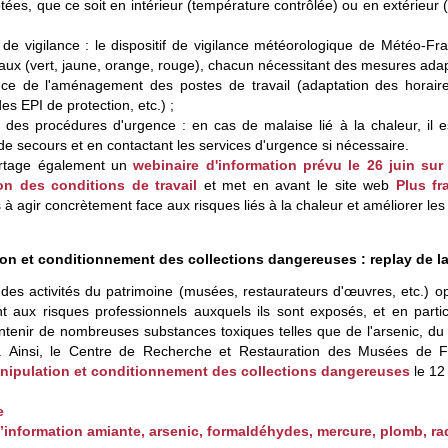
ptées, que ce soit en intérieur (température contrôlée) ou en extérieur (
s de vigilance : le dispositif de vigilance météorologique de Météo-Fr
aux (vert, jaune, orange, rouge), chacun nécessitant des mesures adap
nce de l'aménagement des postes de travail (adaptation des horaires 
es EPI de protection, etc.) ;
 des procédures d'urgence : en cas de malaise lié à la chaleur, il e
de secours et en contactant les services d'urgence si nécessaire.
partage également un
webinaire d'information prévu le 26 juin sur
on des conditions de travail
et met en avant le site web
Plus fr
à agir concrètement face aux risques liés à la chaleur et améliorer les 
on et conditionnement des collections dangereuses : replay de 
 des activités du patrimoine (musées, restaurateurs d'œuvres, etc.)
nt aux risques professionnels auxquels ils sont exposés, et en partic
tenir de nombreuses substances toxiques telles que de l'arsenic, du
. Ainsi, le Centre de Recherche et Restauration des Musées de 
nipulation et conditionnement des collections dangereuses
le 12 
e
’information amiante, arsenic, formaldéhydes, mercure, plomb, rad