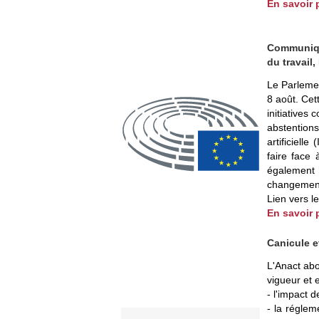
En savoir 
Communiqu
du travail,
Le Parlemen
8 août. Cet
initiatives
abstentions
artificiell
faire face 
également 
changement
Lien vers l
En savoir 
Canicule e
L'Anact ab
vigueur et e
- l'impact 
- la régle