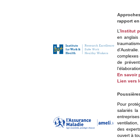
Approches 
rapport en
L’
Institut 
en anglais 
traumatism
d’Australie
complexes q
de prévent
l’élaborati
En savoir 
Lien vers 
Poussières
Pour proté
salariés l
entreprise
ventilation
des expert
ouvert à tou