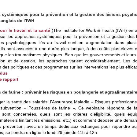
systémiques pour la prévention et la gestion des lésions psychol
 anglais de l’IWH
pour le travail et la santé
(The Institute for Work & Health (IWH) en a
sur les approches systémiques pour la prévention et la gestion des l
es psychologiques liés au travail sont en augmentation dans plusie
. Ils sont associés à une durée plus longue, à des coûts plus élevés 
ue les traumatismes physiques. Bien que les gouvernements et leurs p
ion et de gestion, les approches varient considérablement. Les d
on des politiques et des programmes sur les interventions les plus effica
plus
le rapport
 de farine : prévenir les risques en boulangerie et agroalimentaire
ger la santé des salariés, l’Assurance Maladie – Risques professionn
a subvention « Poussières de farine ». Ce webinaire répondra de fa
s sont concernées, quels sont les critères d’éligibilité, quels éq
, matériels limitant les émissions, etc.) et comment déposer une dema
s prévention, avec un temps dédié aux échanges pour répondre aux
s, se tiendra en ligne le lundi 29 juin de 11h à 12h.