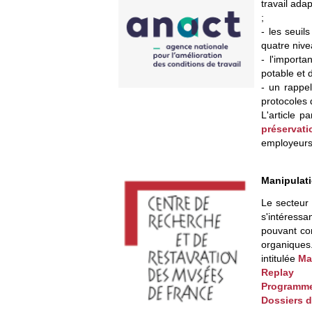
travail ada
;
- les seuil
quatre nive
- l'importa
potable et d
- un rappel
protocoles 
L'article 
préservati
employeurs 
Manipulati
Le secteur
s'intéressa
pouvant con
organiques
intitulée
Ma
Replay
Programm
Dossiers d