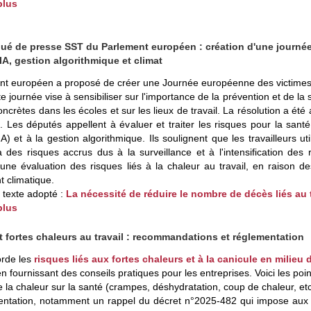
plus
é de presse SST du Parlement européen : création d'une journée
 IA, gestion algorithmique et climat
t européen a proposé de créer une Journée européenne des victimes d'a
te journée vise à sensibiliser sur l'importance de la prévention et de la 
 concrètes dans les écoles et sur les lieux de travail. La résolution a é
. Les députés appellent à évaluer et traiter les risques pour la santé et
e (IA) et à la gestion algorithmique. Ils soulignent que les travailleurs
à des risques accrus dus à la surveillance et à l'intensification d
une évaluation des risques liés à la chaleur au travail, en raison
 climatique.
e texte adopté :
La nécessité de réduire le nombre de décès liés au t
plus
t fortes chaleurs au travail : recommandations et réglementation
orde les
risques liés aux fortes chaleurs et à la canicule en milieu d
n fournissant des conseils pratiques pour les entreprises. Voici les poin
de la chaleur sur la santé (crampes, déshydratation, coup de chaleur, etc
mentation, notamment un rappel du décret n°2025-482 qui impose aux