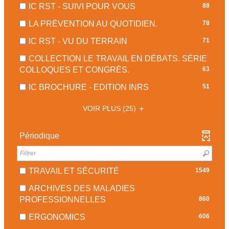
LE
JOUR
-
-
IC RST - SUIVI POUR VOUS
88
EST
FILTRE
AUTOMATIQUEMENT
88
LA
MISE
-
-
LA PRÉVENTION AU QUOTIDIEN.
78
RÉSULTATS
RECHERCHE
À
LA
78
-
EST
-
IC RST - VU DU TERRAIN
71
JOUR
RECHERCHE
RÉSULTATS
COCHER
MISE
71
AUTOMATIQUEMENT
EST
-
COLLECTION LE TRAVAIL EN DÉBATS. SÉRIE
POUR
À
RÉSULTATS
MISE
COCHER
-
COLLOQUES ET CONGRÈS.
63
AJOUTER
JOUR
-
À
POUR
63
LE
AUTOMATIQ
COCHER
-
IC BROCHURE - EDITION INRS
51
JOUR
AJOUTER
RÉSULTATS
FILTRE
POUR
51
AUTOMATIQUEMENT
LE
-
-
AJOUTER
VOIR PLUS
(25)
RÉSULTATS
FILTRE
COCHER
LA
LE
-
-
POUR
RECHERCHE
FILTRE
COCHER
Périodique
LA
AJOUTER
EST
-
POUR
RECHERCHE
LE
MISE
LA
AJOUTER
EST
FILTRE
À
RECHERCHE
LE
MISE
-
-
TRAVAIL ET SÉCURITÉ
1549
JOUR
EST
FILTRE
À
1549
LA
AUTOMATIQUEMENT
MISE
-
ARCHIVES DES MALADIES
JOUR
RÉSULTATS
RECHERCHE
À
-
LA
PROFESSIONNELLES
860
AUTOMATIQUEM
-
EST
JOUR
860
RECHERCHE
COCHER
MISE
-
ERGONOMICS
606
AUTOMATIQUEMENT
RÉSULTATS
EST
POUR
À
606