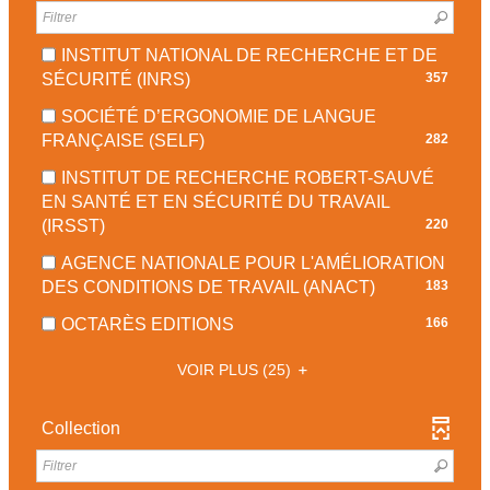
LA
LE
EST
-
AJOUTER
RECHERCHE
FILTRE
MISE
LA
LE
EST
-
INSTITUT NATIONAL DE RECHERCHE ET DE
À
RECHERCHE
FILTRE
MISE
LA
-
SÉCURITÉ (INRS)
357
JOUR
EST
-
À
RECHERCHE
357
AUTOMATIQUEMENT
MISE
LA
SOCIÉTÉ D’ERGONOMIE DE LANGUE
JOUR
EST
RÉSULTATS
À
RECHERCHE
-
FRANÇAISE (SELF)
282
AUTOMATIQUEMENT
MISE
-
JOUR
EST
282
À
COCHER
INSTITUT DE RECHERCHE ROBERT-SAUVÉ
AUTOMATIQUEMENT
MISE
RÉSULTATS
JOUR
POUR
EN SANTÉ ET EN SÉCURITÉ DU TRAVAIL
À
-
AUTOMATIQUEMENT
AJOUTER
-
(IRSST)
220
JOUR
COCHER
LE
220
AUTOMATIQUEMENT
POUR
AGENCE NATIONALE POUR L'AMÉLIORATION
FILTRE
RÉSULTATS
AJOUTER
-
DES CONDITIONS DE TRAVAIL (ANACT)
183
-
-
LE
183
LA
COCHER
-
OCTARÈS EDITIONS
166
FILTRE
RÉSULTATS
RECHERCHE
POUR
166
-
-
EST
AJOUTER
VOIR PLUS
(25)
RÉSULTATS
LA
COCHER
MISE
LE
-
RECHERCHE
POUR
À
FILTRE
COCHER
Collection
EST
AJOUTER
JOUR
-
POUR
MISE
LE
AUTOMATIQUEMENT
LA
AJOUTER
À
FILTRE
RECHERCHE