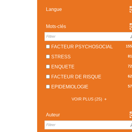
LA
LE
COCHER
-
AJOUTER
RECHERCHE
FILTRE
POUR
Langue
LA
LE
EST
-
AJOUTER
RECHERCHE
FILTRE
MISE
LA
LE
EST
-
Mots-clés
À
RECHERCHE
FILTRE
MISE
LA
JOUR
EST
-
À
RECHERCHE
AUTOMATIQUEMENT
MISE
LA
JOUR
EST
À
-
FACTEUR PSYCHOSOCIAL
155
RECHERCHE
AUTOMATIQUEMENT
MISE
JOUR
1558
EST
-
À
STRESS
81
AUTOMATIQUEMENT
RÉSULT
MISE
812
JOUR
-
-
À
ENQUETE
72
RÉSULTATS
AUTOMATIQUEMENT
COCHE
729
JOUR
-
-
FACTEUR DE RISQUE
62
POUR
RÉSULTATS
AUTOMATIQUEMENT
COCHER
629
AJOUTE
-
-
EPIDEMIOLOGIE
57
POUR
RÉSULTATS
LE
COCHER
578
AJOUTER
-
FILTRE
POUR
VOIR PLUS
(25)
RÉSULTATS
LE
COCHER
-
AJOUTER
-
FILTRE
POUR
LA
LE
COCHER
Auteur
-
AJOUTER
RECHE
FILTRE
POUR
LA
LE
EST
-
AJOUTER
RECHERCHE
FILTRE
MISE
LA
LE