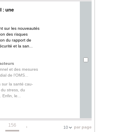
 : une
int sur les nouveautés
ion des risques
ion du rapport de
urité et la san...
acteurs
onnel et des mesures
dial de l’OMS...
 sur la santé cau-
, du stress, du
Enfin, le...
156
.
par page
10