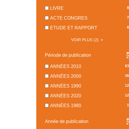
RÉSULTATS
104
-
-
LIVRE
8
RÉSULTATS
COCHER
87
-
-
ACTE CONGRES
7
POUR
RÉSULTATS
COCHER
73
AJOUTER
-
-
ETUDE ET RAPPORT
6
POUR
RÉSULTATS
LE
COCHER
64
AJOUTER
-
FILTRE
POUR
VOIR PLUS
(2)
RÉSULTATS
LE
COCHER
-
AJOUTER
-
FILTRE
POUR
LA
LE
COCHER
Période de publication
-
AJOUTER
RECHERCHE
FILTRE
POUR
LA
LE
EST
-
AJOUTER
-
ANNÉES 2010
83
RECHERCHE
FILTRE
MISE
LA
LE
839
EST
-
-
ANNÉES 2000
36
À
RECHERCHE
FILTRE
RÉSULTATS
MISE
LA
367
JOUR
EST
-
-
-
ANNÉES 1990
12
À
RECHERCHE
RÉSULTATS
AUTOMATIQUEMENT
MISE
LA
COCHER
123
JOUR
EST
-
-
ANNÉES 2020
12
À
RECHERCHE
POUR
RÉSULTATS
AUTOMATIQUEMENT
MISE
COCHER
122
JOUR
EST
AJOUTER
-
-
ANNÉES 1980
1
À
POUR
RÉSULTATS
AUTOMATIQUEMENT
MISE
LE
COCHER
12
JOUR
AJOUTER
-
À
FILTRE
POUR
RÉSULTATS
AUTOMATIQUEME
LE
COCHER
Année de publication
JOUR
-
AJOUTER
-
FILTRE
POUR
AUTOMATIQU