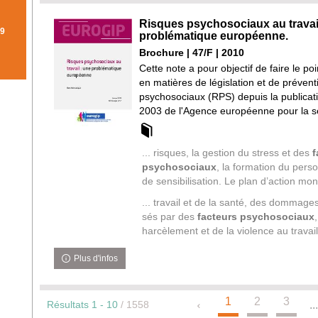
OMATIQUEMENT
ATS
Risques psychosociaux au travail
9
problématique européenne.
9
Brochure | 47/F | 2010
R
R
RÉSULTATS
Cette note a pour objectif de faire le po
HE
en matières de législation et de prévent
R
COCHER
psychosociaux (RPS) depuis la publicat
POUR
2003 de l'Agence européenne pour la séc
AJOUTER
CHE
LE
... risques, la gestion du stress et des
f
QUEMENT
FILTRE
RCHE
psychosociaux
, la formation du pers
EMENT
de sensibilisation. Le plan d’action mon
LA
... travail et de la santé, des dommages
RECHERCHE
sés par des
facteurs
psychosociaux
TIQUEMENT
EST
harcèlement et de la violence au travail. 
MISE
TIQUEMENT
À
Plus d'infos
JOUR
AUTOMATIQUEMENT
1
2
3
Résultats
1
-
10
/ 1558
..