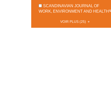
POUR
AUT
61
LE
-
SCANDINAVIAN JOURNAL OF
AJOUTER
RÉSULT
FILTRE
COCHER
-
WORK, ENVIRONMENT AND HEALTH
5
LE
-
-
POUR
5
FILTRE
COCHE
LA
AJOUTE
VOIR PLUS
(25)
-
POUR
RECHERC
LE
-
LA
AJOUTE
EST
FILTRE
RECHERCHE
LE
MISE
-
EST
FILTRE
À
LA
MISE
-
JOUR
RECHER
À
LA
AUTOMATI
EST
JOUR
RECHE
MISE
-
AUTOMATIQU
EST
À
MISE
JOUR
À
AUTOMA
JOUR
AUTOMA