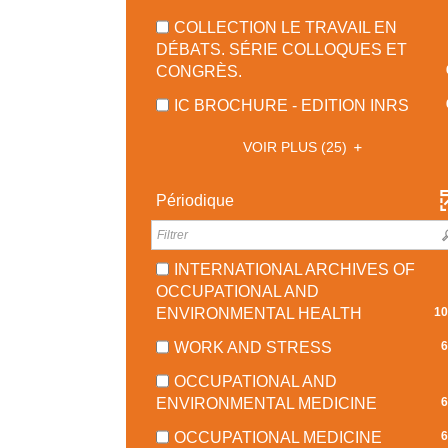
RÉSULTA
MISE
COCHER
8
-
À
COLLECTION LE TRAVAIL EN
POUR
RÉSULT
COCHER
JOUR
DÉBATS. SÉRIE COLLOQUES ET
AJOUTER
-
POUR
AUTO
-
CONGRÈS.
LE
COCHE
AJOUTER
6
FILTRE
POUR
-
IC BROCHURE - EDITION INRS
LE
RÉSULTATS
-
AJOUTE
6
FILTRE
-
LA
LE
VOIR PLUS
(25)
RÉS
-
COCHER
RECHERCHE
FILTRE
-
LA
POUR
EST
-
COC
Périodique
RECHERC
AJOUTER
MISE
LA
POU
EST
LE
À
RECHE
AJO
MISE
FILTRE
JOUR
EST
LE
À
-
INTERNATIONAL ARCHIVES OF
AUTOMATIQUEMENT
MISE
FILT
JOUR
LA
OCCUPATIONAL AND
À
-
AUTOMAT
RECHERCHE
-
ENVIRONMENTAL HEALTH
10
JOUR
LA
EST
100
AUTOMA
-
REC
WORK AND STRESS
6
MISE
RÉSULTAT
67
EST
À
-
OCCUPATIONAL AND
RÉSULTATS
MISE
JOUR
COCHER
-
ENVIRONMENTAL MEDICINE
6
-
À
AUTOMATIQUEMENT
POUR
66
COCHER
JOU
-
OCCUPATIONAL MEDICINE
6
AJOUTER
RÉSULT