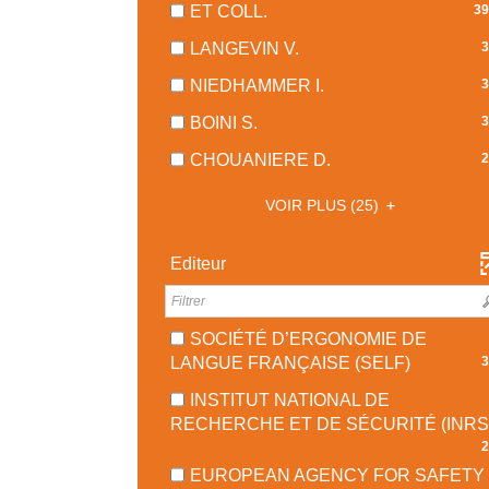
EST
-
-
ET COLL.
39
À
RECHERCHE
FILTRE
MISE
392
LA
JOUR
EST
-
-
LANGEVIN V.
3
À
RÉSULTATS
RECHERCHE
AUTOMA
MISE
36
LA
JOUR
-
EST
-
NIEDHAMMER I.
3
À
RÉSULTATS
RECHERCHE
AUTOMATIQUEMENT
COCHER
MISE
32
JOUR
-
EST
-
BOINI S.
3
POUR
À
RÉSULTATS
AUTOMATIQUEMENT
COCHER
MISE
31
AJOUTER
JOUR
-
-
CHOUANIERE D.
2
POUR
À
RÉSULTATS
LE
AUTOMATIQ
COCHER
25
AJOUTER
JOUR
-
FILTRE
POUR
VOIR PLUS
(25)
RÉSULTATS
LE
AUTOMATIQUEME
COCHER
-
AJOUTER
-
FILTRE
POUR
LA
LE
COCHER
Editeur
-
AJOUTER
RECHERCHE
FILTRE
POUR
LA
LE
EST
-
AJOUTER
RECHERCHE
FILTRE
MISE
LA
LE
EST
-
SOCIÉTÉ D’ERGONOMIE DE
À
RECHERCHE
FILTRE
MISE
LA
-
LANGUE FRANÇAISE (SELF)
3
JOUR
EST
-
À
RECHERCHE
33
AUTOMATIQUEMENT
MISE
LA
INSTITUT NATIONAL DE
JOUR
EST
RÉSULT
À
RECHERCHE
RECHERCHE ET DE SÉCURITÉ (INRS
AUTOMATIQUEMENT
MISE
-
JOUR
EST
2
À
COCHER
AUTOMATIQUEME
MISE
EUROPEAN AGENCY FOR SAFETY
JOUR
POUR