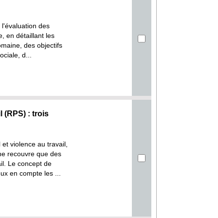
 l'évaluation des
, en détaillant les
omaine, des objectifs
ciale, d...
 (RPS) : trois
t violence au travail,
ne recouvre que des
il. Le concept de
x en compte les ...