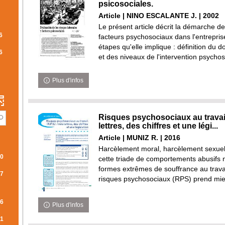
TS
psicosociales.
Article | NINO ESCALANTE J. | 2002
ATS
Le présent article décrit la démarche de
MATIQUEMENT
6
facteurs psychosociaux dans l'entreprise
R
étapes qu'elle implique : définition du d
6
et des niveaux de l'intervention psychoso
R
ULTATS
Plus d'infos
HER
HE
R
Risques psychosociaux au travail
RCHE
UTER
lettres, des chiffres et une légi...
Article | MUNIZ R. | 2016
RE
Harcèlement moral, harcèlement sexuel e
IQUEMENT
0
cette triade de comportements abusifs 
formes extrêmes de souffrance au trava
TIQUEMENT
HERCHE
7
risques psychosociaux (RPS) prend mieu
S
6
Plus d'infos
R
1
ATS