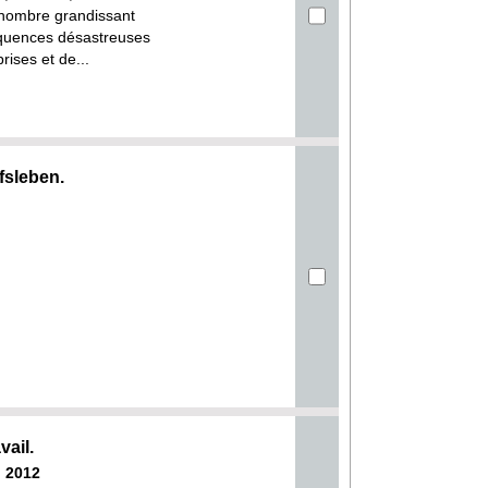
 nombre grandissant
équences désastreuses
ises et de...
fsleben.
vail.
| 2012