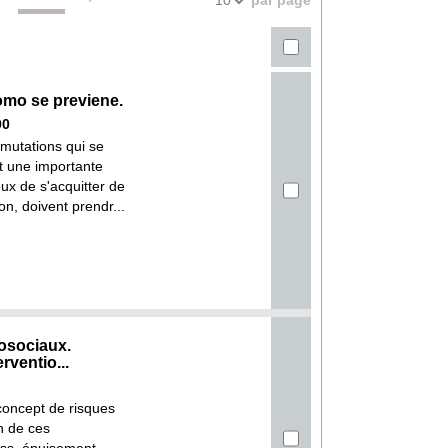
10
la
recherches
recherche
como se previene.
00
 mutations qui se
nt une importante
x de s'acquitter de
on, doivent prendr...
osociaux.
ventio...
concept de risques
n de ces