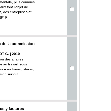
é mentale, plus connues
aux font l’objet de
s, des entreprises et
ge p...
m de la commission
OT G. | 2010
on des affaires
e au travail, sous
nce au travail, stress,
ion surtout...
es y factores