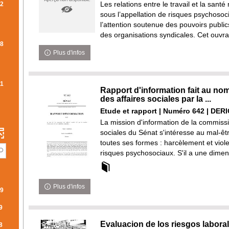
-
Les relations entre le travail et la sant
2
R
COCHER
sous l’appellation de risques psychosoci
l’attention soutenue des pouvoirs public
NT
POUR
SULTATS
des organisations syndicales. Cet ouvra
AJOUTER
8
LE
CHER
Plus d'infos
FILTRE
UR
CHE
-
OUTER
LA
11
Rapport d'information fait au no
RECHERCHE
LTRE
des affaires sociales par la ...
EST
LTATS
Etude et rapport | Numéro 642 | DERI
MISE
TIQUEMENT
La mission d'information de la commissi
À
CHERCHE
ER
sociales du Sénat s'intéresse au mal-êtr
JOUR
T
toutes ses formes : harcèlement et viole
AUTOMATIQUEMENT
SE
TER
risques psychosociaux. S'il a une dimens
UR
E
TOMATIQUEMENT
Plus d'infos
9
ERCHE
9
Evaluacion de los riesgos laboral
ENT
8