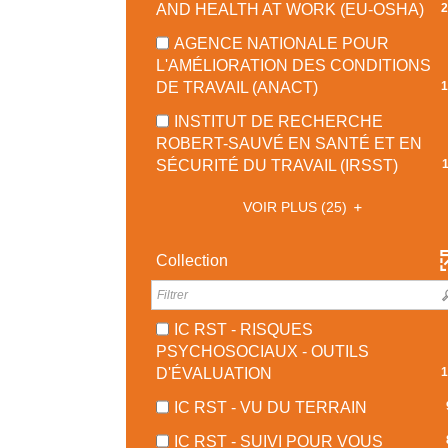
À
-
AND HEALTH AT WORK (EU-OSHA)
2
AUTOMATIQUEMENT
AJOUTE
JOUR
22
LE
AGENCE NATIONALE POUR
AUTOMATIQUEME
RÉ
FILTRE
L'AMÉLIORATION DES CONDITIONS
-
-
-
DE TRAVAIL (ANACT)
1
CO
LA
18
PO
INSTITUT DE RECHERCHE
RECHER
RÉSULTATS
AJ
ROBERT-SAUVÉ EN SANTÉ ET EN
EST
-
LE
-
SÉCURITÉ DU TRAVAIL (IRSST)
MISE
COCHER
FI
11
À
POUR
-
VOIR PLUS
(25)
RÉSU
JOUR
AJOUTER
LA
-
AUTOMA
LE
RE
COCH
Collection
FILTRE
ES
POUR
-
MI
AJOU
LA
À
LE
RECHERCHE
IC RST - RISQUES
JO
FILTR
EST
PSYCHOSOCIAUX - OUTILS
AU
-
-
MISE
D'ÉVALUATION
1
LA
19
À
-
RECH
IC RST - VU DU TERRAIN
RÉSULTATS
JOUR
9
EST
-
AUTOMATIQUEM
-
IC RST - SUIVI POUR VOUS