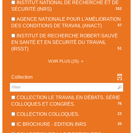
AUTOMATIQUEMENT
MISE
-
INSTITUT NATIONAL DE RECHERCHE ET DE
JOUR
EST
RÉSULTATS
À
COCHER
-
SÉCURITÉ (INRS)
102
AUTOMATIQUEMENT
MISE
-
JOUR
POUR
102
À
COCHER
AGENCE NATIONALE POUR L'AMÉLIORATION
AUTOMATIQUEMENT
AJOUTER
RÉSULTATS
JOUR
POUR
-
DES CONDITIONS DE TRAVAIL (ANACT)
57
LE
-
AUTOMATIQUEMENT
AJOUTER
57
FILTRE
COCHER
INSTITUT DE RECHERCHE ROBERT-SAUVÉ
LE
RÉSULTATS
-
POUR
EN SANTÉ ET EN SÉCURITÉ DU TRAVAIL
FILTRE
-
LA
AJOUTER
-
(IRSST)
51
-
COCHER
RECHERCHE
LE
51
LA
POUR
EST
FILTRE
VOIR PLUS
(25)
RÉSULTATS
RECHERCHE
AJOUTER
MISE
-
-
EST
LE
À
LA
COCHER
Collection
MISE
FILTRE
JOUR
RECHERCHE
POUR
À
-
AUTOMATIQUEMENT
EST
AJOUTER
JOUR
LA
MISE
LE
AUTOMATIQUEMENT
RECHERCHE
COLLECTION LE TRAVAIL EN DÉBATS. SÉRIE
À
FILTRE
-
EST
COLLOQUES ET CONGRÈS.
76
JOUR
-
76
MISE
AUTOMATIQUEMENT
LA
-
COLLECTION COLLOQUES.
23
RÉSULTATS
À
RECHERCHE
23
-
JOUR
-
IC BROCHURE - EDITION INRS
20
EST
RÉSULTATS
COCHER
AUTOMATIQ
20