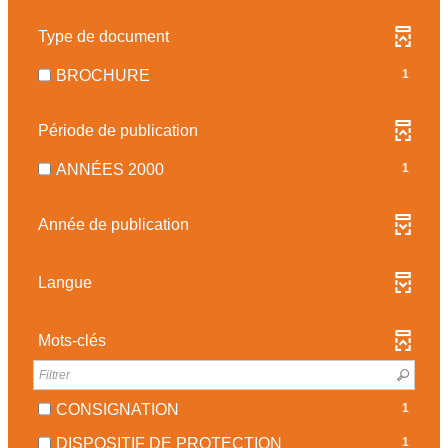
Type de document
-
BROCHURE
1
1
RÉSULTATS
Période de publication
-
COCHER
-
ANNÉES 2000
1
POUR
1
AJOUTER
RÉSULTATS
Année de publication
LE
-
FILTRE
COCHER
-
POUR
Langue
LA
AJOUTER
RECHERCHE
LE
EST
Mots-clés
FILTRE
MISE
-
À
LA
JOUR
-
CONSIGNATION
1
RECHERCHE
AUTOMATIQUEMENT
1
EST
-
DISPOSITIF DE PROTECTION
1