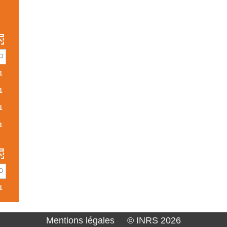
1
1
1
ULTATS
ENT
1
HER
R
UEMENT
UTER
T
RE
1
HERCHE
Mentions légales
© INRS 2026