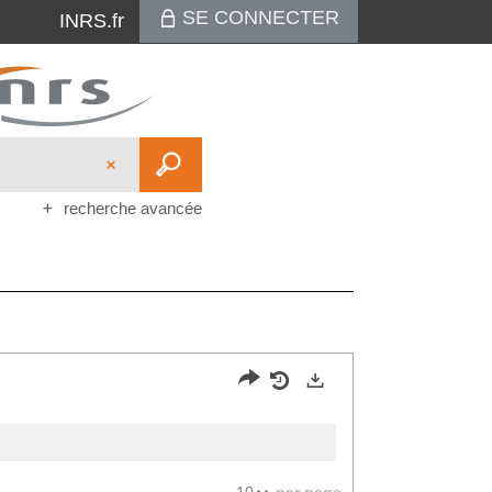
SE CONNECTER
INRS.fr
recherche avancée
Partager
Historique
Exports
l'URL
de
de
vos
par page