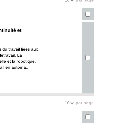
10
la
recherches
recherche
tinuité et
du travail liées aux
étravail. La
elle et la robotique,
ail en automa...
par page
10