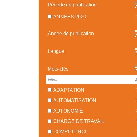
RÉSULTATS
Période de publication
-
COCHER
-
ANNÉES 2020
POUR
1
AJOUTER
RÉSULTATS
Année de publication
LE
-
FILTRE
COCHER
-
POUR
Langue
LA
AJOUTER
RECHERCHE
LE
EST
Mots-clés
FILTRE
MISE
-
À
LA
JOUR
-
ADAPTATION
RECHERCHE
AUTOMATIQUEMENT
1
EST
-
AUTOMATISATION
RÉSULTATS
MISE
1
-
-
À
AUTONOMIE
RÉSULTATS
COCHER
1
JOUR
-
-
CHARGE DE TRAVAIL
POUR
RÉSULTATS
AUTOMATIQUEMENT
COCHER
1
AJOUTER
-
-
COMPETENCE
POUR
RÉSULTATS
LE