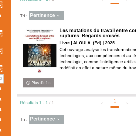
Pertinence
Tri :
1
Les mutations du travail entre con
ruptures. Regards croisés.
Livre | ALOUI A. (Ed) | 2025
Cet ouvrage analyse les transformations 
technologies, aux compétences et au tél
technologie, comme l'intelligence artifici
redéfinit en effet a nature même du trav
Plus d'infos
1
1
1
Résultats
1
-
1
/ 1
1
Pertinence
Tri :
1
1