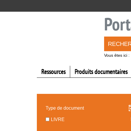
Aller
Aller
Aller
au
au
à
menu
contenu
la
Port
recherche
RECHE
Vous êtes ici :
Ressources
Produits documentaires
Type de document
-
LIVRE
1