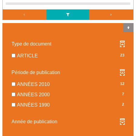
Type de document
-
ARTICLE
23
23
RÉSULTATS
Période de publication
-
COCHER
-
ANNÉES 2010
12
POUR
12
-
ANNÉES 2000
7
AJOUTER
RÉSULTATS
7
LE
-
-
ANNÉES 1990
2
RÉSULTATS
FILTRE
COCHER
2
-
-
POUR
RÉSULTATS
COCHER
Année de publication
LA
AJOUTER
-
POUR
RECHERCHE
LE
COCHER
AJOUTER
EST