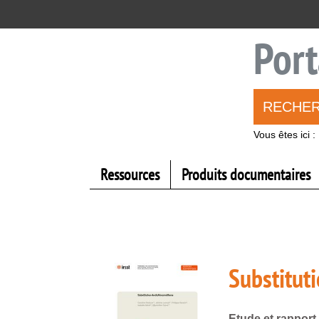
Aller
Aller
Aller
au
au
à
menu
contenu
la
Port
recherche
RECHE
Vous êtes ici :
Ressources
Produits documentaires
Substitut
Etude et rapport