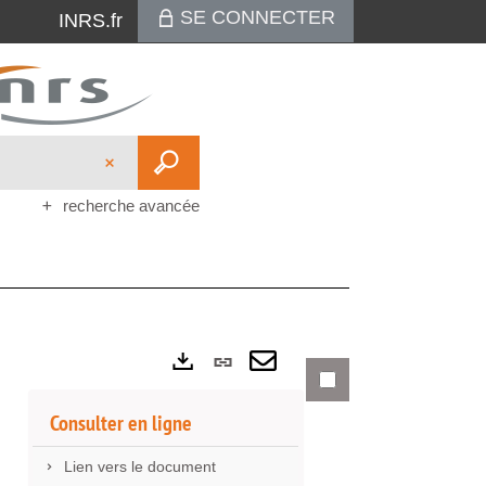
SE CONNECTER
INRS.fr
recherche avancée
Lien
Exports
permanent
Envoyer
Consulter en ligne
(Nouvelle
par
Lien vers le document
fenêtre)
mail