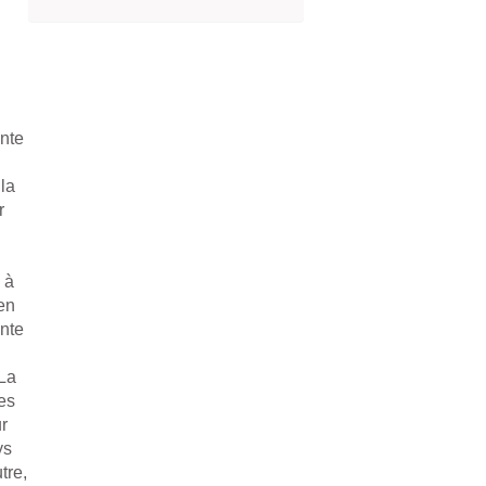
nte
la
r
 à
en
inte
 La
es
ur
ys
tre,