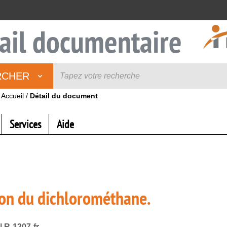
ail documentaire
RCHER
Accueil
/
Détail du document
Services
Aide
ion du dichlorométhane.
| R-1207-fr