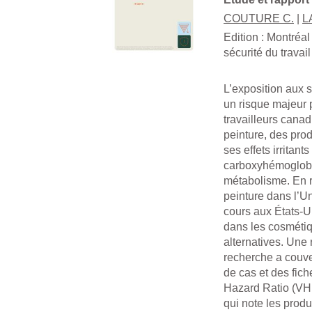
COUTURE C.
|
L
Edition :
Montréal 
sécurité du travail
L’exposition aux 
un risque majeur p
travailleurs cana
peinture, des pro
ses effets irritan
carboxyhémoglobi
métabolisme. En r
peinture dans l’U
cours aux États-Un
dans les cosmétiq
alternatives. Une 
recherche a couve
de cas et des fich
Hazard Ratio (VHR
qui note les produ