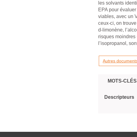
les solvants iden
EPA pour évaluer 
viables, avec un 
ceux-ci, on trouve
d-limonène, l’alco
risques moindres e
l’isopropanol, s
Autres documents 
MOTS-CLÉS
Descripteurs