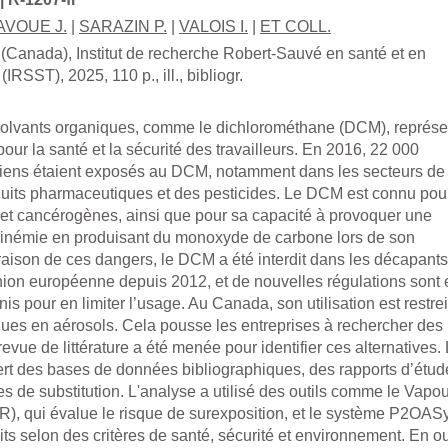
AVOUE J.
|
SARAZIN P.
|
VALOIS I.
|
ET COLL.
(Canada), Institut de recherche Robert-Sauvé en santé et en
 (IRSST), 2025, 110 p., ill., bibliogr.
solvants organiques, comme le dichlorométhane (DCM), représe
our la santé et la sécurité des travailleurs. En 2016, 22 000
diens étaient exposés au DCM, notamment dans les secteurs de 
duits pharmaceutiques et des pesticides. Le DCM est connu pou
ts et cancérogènes, ainsi que pour sa capacité à provoquer une
némie en produisant du monoxyde de carbone lors de son
aison de ces dangers, le DCM a été interdit dans les décapants
nion européenne depuis 2012, et de nouvelles régulations sont 
is pour en limiter l’usage. Au Canada, son utilisation est restre
ues en aérosols. Cela pousse les entreprises à rechercher des
revue de littérature a été menée pour identifier ces alternatives.
rt des bases de données bibliographiques, des rapports d’étud
es de substitution. L'analyse a utilisé des outils comme le Vapo
), qui évalue le risque de surexposition, et le système P2OAS
its selon des critères de santé, sécurité et environnement. En ou