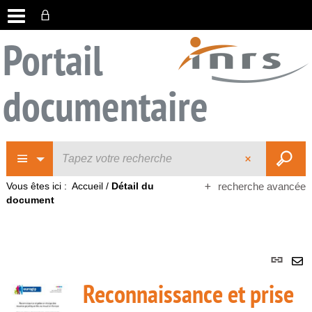
Portail
documentaire
Vous êtes ici :
Accueil
/
Détail du
recherche avancée
document
Lie
per
En
Reconnaissance et prise
(No
pa
fenê
ma