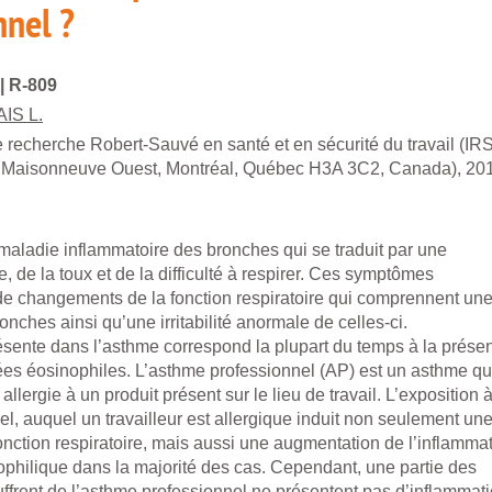
nnel ?
| R-809
IS L.
de recherche Robert-Sauvé en santé et en sécurité du travail (IR
 Maisonneuve Ouest, Montréal, Québec H3A 3C2, Canada), 20
maladie inflammatoire des bronches qui se traduit par une
te, de la toux et de la difficulté à respirer. Ces symptômes
e changements de la fonction respiratoire qui comprennent un
onches ainsi qu’une irritabilité anormale de celles-ci.
ésente dans l’asthme correspond la plupart du temps à la prése
ées éosinophiles. L’asthme professionnel (AP) est un asthme qu
allergie à un produit présent sur le lieu de travail. L’exposition 
l, auquel un travailleur est allergique induit non seulement un
onction respiratoire, mais aussi une augmentation de l’inflamma
philique dans la majorité des cas. Cependant, une partie des
ffrent de l’asthme professionnel ne présentent pas d’inflammat