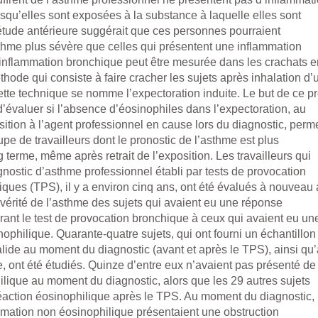
rsqu’elles sont exposées à la substance à laquelle elles sont
étude antérieure suggérait que ces personnes pourraient
hme plus sévère que celles qui présentent une inflammation
’inflammation bronchique peut être mesurée dans les crachats e
hode qui consiste à faire cracher les sujets après inhalation d’
ette technique se nomme l’expectoration induite. Le but de ce pr
d’évaluer si l’absence d’éosinophiles dans l’expectoration, au
ition à l’agent professionnel en cause lors du diagnostic, perm
oupe de travailleurs dont le pronostic de l’asthme est plus
 terme, même après retrait de l’exposition. Les travailleurs qui
gnostic d’asthme professionnel établi par tests de provocation
ques (TPS), il y a environ cinq ans, ont été évalués à nouveau 
vérité de l’asthme des sujets qui avaient eu une réponse
rant le test de provocation bronchique à ceux qui avaient eu un
ophilique. Quarante-quatre sujets, qui ont fourni un échantillon
alide au moment du diagnostic (avant et après le TPS), ainsi qu
, ont été étudiés. Quinze d’entre eux n’avaient pas présenté de
lique au moment du diagnostic, alors que les 29 autres sujets
réaction éosinophilique après le TPS. Au moment du diagnostic, 
mmation non éosinophilique présentaient une obstruction