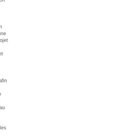
n
une
ojet
et
afin
e
’au
les