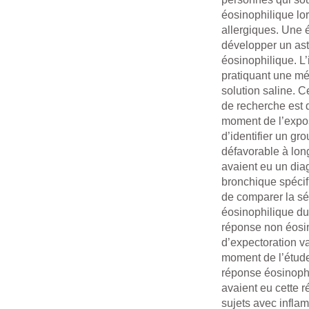
éosinophilique lo
allergiques. Une 
développer un ast
éosinophilique. L
pratiquant une mét
solution saline. C
de recherche est 
moment de l’expos
d’identifier un gr
défavorable à long
avaient eu un dia
bronchique spécifi
de comparer la sé
éosinophilique du
réponse non éosin
d’expectoration v
moment de l’étude
réponse éosinophi
avaient eu cette 
sujets avec infla