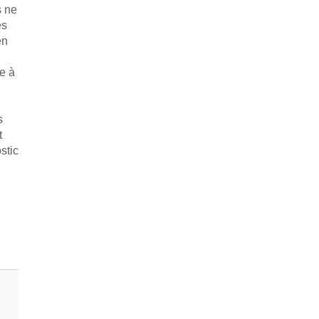
s ne
es
en
e à
s
t
stic