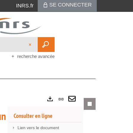
SE CONNECTER
INRS.fr
recherche avancée
Lien
Exports
permanent
Envoyer
un
Consulter en ligne
(Nouvelle
par
Lien vers le document
fenêtre)
mail