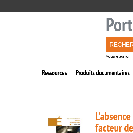
Aller
Aller
Aller
au
au
à
menu
contenu
la
Port
recherche
RECHE
Vous êtes ici :
Ressources
Produits documentaires
L’absence 
facteur d