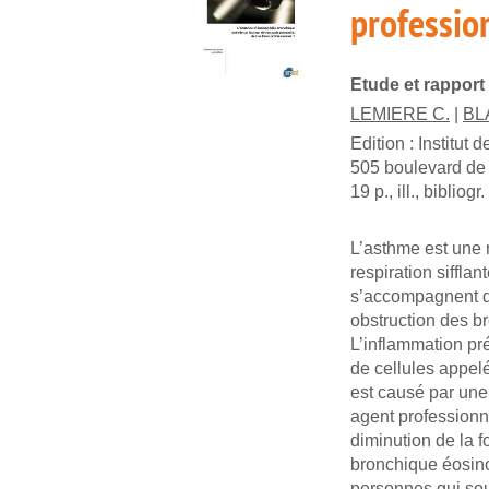
professio
Etude et rapport
LEMIERE C.
|
BLA
Edition :
Institut 
505 boulevard de
19 p., ill., bibliogr.
L’asthme est une 
respiration sifflan
s’accompagnent d
obstruction des br
L’inflammation pr
de cellules appel
est causé par une 
agent professionne
diminution de la f
bronchique éosino
personnes qui sou