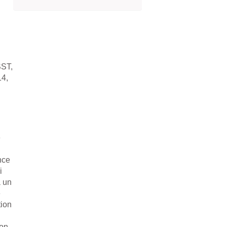
SST,
14,
e
nce
i
à un
e
tion
ion