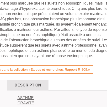
ment plus marquée que les sujets non éosinophiliques, mais il
davantage d’hyperexcitabilité bronchique. Cinq ans plus tard, l
se non éosinophilique présentaient un volume expiré maximal 
) plus bas, une obstruction bronchique plus importante ainsi
abilité bronchique plus marquée. Ils avaient également tendanc
fficultés à maîtriser leur asthme. Par ailleurs, le type de réponse
sinophilique ou non éosinophilique) était associé à une plus
n de l’obstruction bronchique au cours des années de suivi. Le
e étude suggèrent que les sujets avec asthme professionnel ayan
éosinophilique ont un asthme plus sévère au moment du diagno
 aussi bien que ceux ayant une réponse éosinophilique.
 dans la collection «Etudes et recherches. Rapport R-809.»
DESCRIPTION
ASTHME
GRAVITE